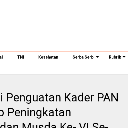
al
TNI
Kesehatan
Serba Serbi
Rubrik
eri Penguatan Kader PAN
p Peningkatan
dan Musda Ke- VI Se-