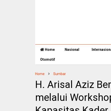
Home
Nasional
Internasion
Otomotif
Home
Sumbar
H. Arisal Aziz B
melalui Worksho
Kapasitas Kader 