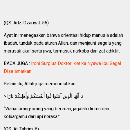
(QS. Adz-Dzariyat: 56)
Ayat ini menegaskan bahwa orientasi hidup manusia adalah
ibadah, tunduk pada aturan Allah, dan menjauhi segala yang
merusak akal serta jiwa, termasuk narkoba dan zat adiktif.
BACA JUGA :
Ironi Surplus Dokter: Ketika Nyawa Ibu Gagal
Diselamatkan
Selain itu, Allah juga memerintahkan:
> يَا أَيُّهَا الَّذِينَ آمَنُوا قُوا أَنفُسَكُمْ وَأَهْلِيكُمْ نَارًا
“Wahai orang-orang yang beriman, jagalah dirimu dan
keluargamu dari api neraka.”
(QS. At-Tahrim: 6)