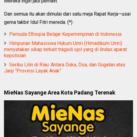
Mereka ingin jadi pemain.
Dan semua itu akan dimulai dari satu meja Rapat Kerja—usai
gema takbir Idul Fitri mereda. (*)
Pemuda Ethiopia Belajar Kepemimpinan di Indonesia
Himpunan Mahasiswa Hukum Umri (Himadikum Umri)
menyatakan sikap terkait tragedi ojol yang di lindas aparat
kepolisian
Seribu Lilin di Riau: Antara Duka, Doa, dan Gugatan atas
Janji “Provinsi Layak Anak”
MieNas Sayange Area Kota Padang Terenak