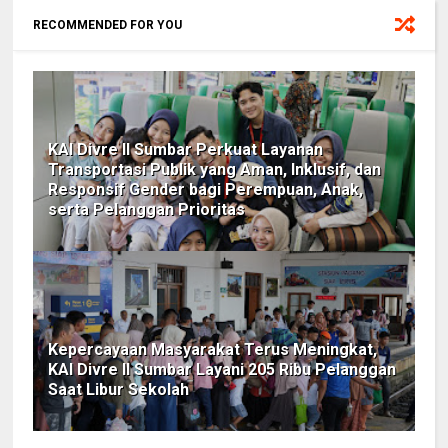
RECOMMENDED FOR YOU
KAI Divre II Sumbar Perkuat Layanan
Transportasi Publik yang Aman, Inklusif, dan
Responsif Gender bagi Perempuan, Anak,
serta Pelanggan Prioritas
Kepercayaan Masyarakat Terus Meningkat,
KAI Divre II Sumbar Layani 205 Ribu Pelanggan
Saat Libur Sekolah