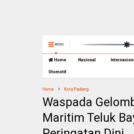
MENU
Home
Nasional
Internasion
Otomotif
Home
Kota Padang
Waspada Gelomb
Maritim Teluk Ba
Peringatan Dini