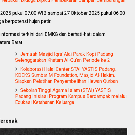
i Terbakar, Diduga Dipicu Pembakaran Sampah Sembarangan
r 2025 pukul 07.00 WIB sampai 27 Oktober 2025 pukul 06.00
a berpotensi hujan petir.
nformasi terkini dari BMKG dan berhati-hati dalam
atera Barat.
Jema’ah Masjid Iqra’ Alai Parak Kopi Padang
Selenggarakan Khatam Al-Qu’an Periode ke 2
Kolaborasi Halal Center STAI YASTIS Padang,
KDEKS Sumbar M Foundation, Masjid Al-Hakim,
Siapkan Pelatihan Penyembelihan Hewan Qurban
Sekolah Tinggi Agama Islam (STAI) YASTIS
Padang Inisiasi Program Kampus Berdampak melalui
Edukasi Ketahanan Keluarga
Terenak