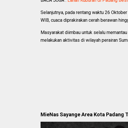
BACA JUGA :
Lahan Kuburan di Padang Bes
Selanjutnya, pada rentang waktu 26 Oktobe
WIB, cuaca diprakirakan cerah berawan hingg
Masyarakat diimbau untuk selalu memantau i
melakukan aktivitas di wilayah perairan Sum
MieNas Sayange Area Kota Padang 