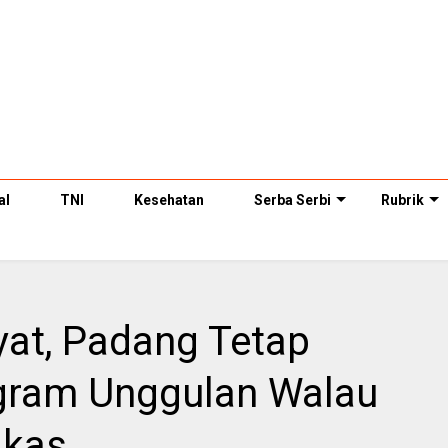
al
TNI
Kesehatan
Serba Serbi
Rubrik
yat, Padang Tetap
gram Unggulan Walau
gkas