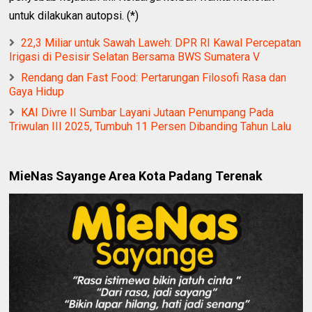
untuk dilakukan autopsi. (*)
‎22,3 Miliar untuk Sawah Laweh: DPR RI Kawal Percepatan
Irigasi di Pesisir Selatan Bersama BWS Sumatera V
Rendang dan Fast Food: Pertarungan Filosofi Rasa dan
Gaya Hidup
KAI Divre II Sumbar Layani Jutaan Penumpang Pada
Triwulan III 2025, Tumbuh 11 Persen Dibanding Tahun Lalu
MieNas Sayange Area Kota Padang Terenak