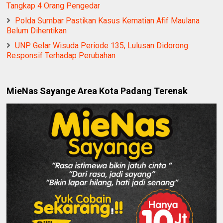
Tangkap 4 Orang Pengedar
Polda Sumbar Pastikan Kasus Kematian Afif Maulana
Belum Dihentikan
UNP Gelar Wisuda Periode 135, Lulusan Didorong
Responsif Terhadap Perubahan
MieNas Sayange Area Kota Padang Terenak