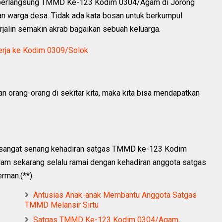
a berlangsung TMMD Ke-123 Kodim 0304/Agam di Jorong
ngan warga desa. Tidak ada kata bosan untuk berkumpul
erjalin semakin akrab bagaikan sebuah keluarga.
erja ke Kodim 0309/Solok
 orang-orang di sekitar kita, maka kita bisa mendapatkan
g sangat senang kehadiran satgas TMMD ke-123 Kodim
am sekarang selalu ramai dengan kehadiran anggota satgas
rman.(**).
Antusias Anak-anak Membantu Anggota Satgas
TMMD Melansir Sirtu
Satgas TMMD Ke-123 Kodim 0304/Agam,