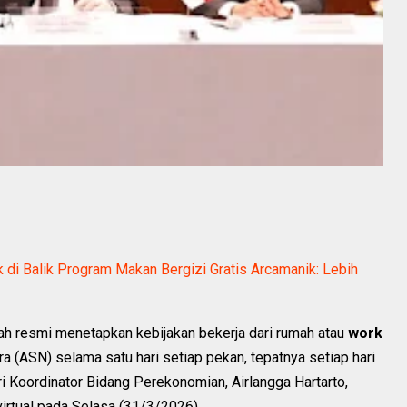
k di Balik Program Makan Bergizi Gratis Arcamanik: Lebih
ah resmi menetapkan kebijakan bekerja dari rumah atau
work
a (ASN) selama satu hari setiap pekan, tepatnya setiap hari
i Koordinator Bidang Perekonomian, Airlangga Hartarto,
virtual pada Selasa (31/3/2026).