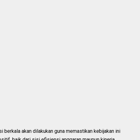
 berkala akan dilakukan guna memastikan kebijakan ini
tif, baik dari sisi efisiensi anggaran maupun kinerja