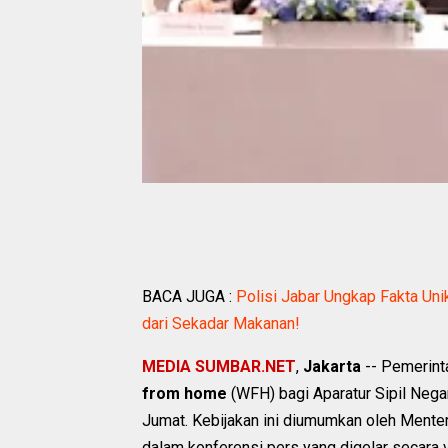
BACA JUGA :
Polisi Jabar Ungkap Fakta Uni
dari Sekadar Makanan!
MEDIA SUMBAR.NET
,
Jakarta
-- Pemerint
from home
(WFH) bagi Aparatur Sipil Negar
Jumat. Kebijakan ini diumumkan oleh Menter
dalam konferensi pers yang digelar secara 