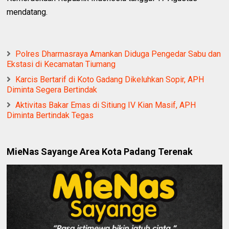
mendatang.
Polres Dharmasraya Amankan Diduga Pengedar Sabu dan
Ekstasi di Kecamatan Tiumang
Karcis Bertarif di Koto Gadang Dikeluhkan Sopir, APH
Diminta Segera Bertindak
Aktivitas Bakar Emas di Sitiung IV Kian Masif, APH
Diminta Bertindak Tegas
MieNas Sayange Area Kota Padang Terenak