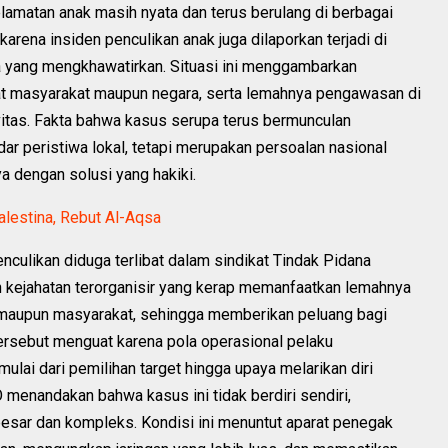
matan anak masih nyata dan terus berulang di berbagai
karena insiden penculikan anak juga dilaporkan terjadi di
a yang mengkhawatirkan. Situasi ini menggambarkan
kat masyarakat maupun negara, serta lemahnya pengawasan di
vitas. Fakta bahwa kasus serupa terus bermunculan
r peristiwa lokal, tetapi merupakan persoalan nasional
a dengan solusi yang hakiki.
alestina, Rebut Al-Aqsa
culikan diduga terlibat dalam sindikat Tindak Pidana
 kejahatan terorganisir yang kerap memanfaatkan lemahnya
 maupun masyarakat, sehingga memberikan peluang bagi
ersebut menguat karena pola operasional pelaku
lai dari pemilihan target hingga upaya melarikan diri
O menandakan bahwa kasus ini tidak berdiri sendiri,
 besar dan kompleks. Kondisi ini menuntut aparat penegak