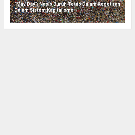
"May Day": Nasib Buruh Tetap Dalam Kegetiran
Dalam Sistem Kapitalisme