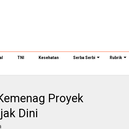
al
TNI
Kesehatan
Serba Serbi
Rubrik
 Kemenag Proyek
jak Dini
5