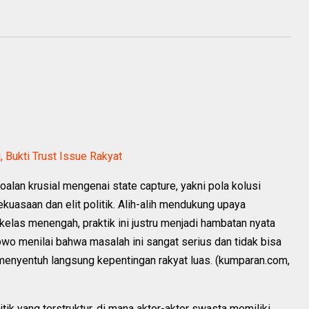
, Bukti Trust Issue Rakyat
lan krusial mengenai state capture, yakni pola kolusi
kuasaan dan elit politik. Alih-alih mendukung upaya
las menengah, praktik ini justru menjadi hambatan nyata
o menilai bahwa masalah ini sangat serius dan tidak bisa
enyentuh langsung kepentingan rakyat luas. (kumparan.com,
tik yang terstruktur, di mana aktor-aktor swasta memiliki