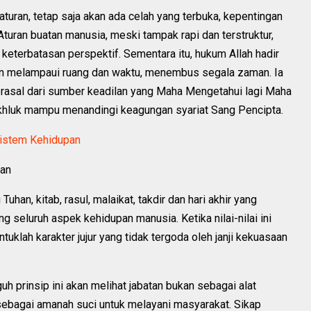
uran, tetap saja akan ada celah yang terbuka, kepentingan
turan buatan manusia, meski tampak rapi dan terstruktur,
 keterbatasan perspektif. Sementara itu, hukum Allah hadir
n melampaui ruang dan waktu, menembus segala zaman. Ia
 berasal dari sumber keadilan yang Maha Mengetahui lagi Maha
khluk mampu menandingi keagungan syariat Sang Pencipta.
Sistem Kehidupan
aan
han, kitab, rasul, malaikat, takdir dan hari akhir yang
 seluruh aspek kehidupan manusia. Ketika nilai-nilai ini
tuklah karakter jujur yang tidak tergoda oleh janji kekuasaan
h prinsip ini akan melihat jabatan bukan sebagai alat
sebagai amanah suci untuk melayani masyarakat. Sikap