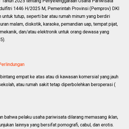
Tahun 2025 tentang Penyelenggaraan Usaha Pariwisata
dulfitri 1446 H/2025 M, Pemerintah Provinsi (Pemprov) DKI
untuk tutup, seperti bar atau rumah minum yang berdiri
uran malam, diskotik, karaoke, pemandian uap, tempat pijat,
 mekanik, dan/atau elektronik untuk orang dewasa yang
25).
 Perlindungan
 bintang empat ke atas atau di kawasan komersial yang jauh
ekolah, atau rumah sakit tetap diperbolehkan beroperasi (
 bahwa pelaku usaha pariwisata dilarang memasang iklan,
unjukan lainnya yang bersifat pornografi, cabul, dan erotis.