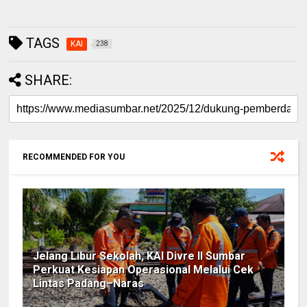
TAGS
KAI
238
SHARE:
RECOMMENDED FOR YOU
Jelang Libur Sekolah, KAI Divre II Sumbar
Perkuat Kesiapan Operasional Melalui Cek
Lintas Padang–Naras