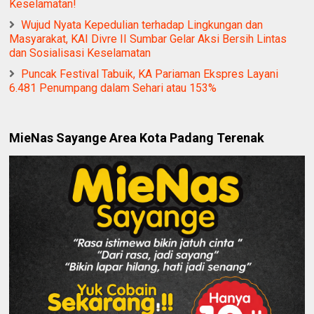
Keselamatan!
Wujud Nyata Kepedulian terhadap Lingkungan dan
Masyarakat, KAI Divre II Sumbar Gelar Aksi Bersih Lintas
dan Sosialisasi Keselamatan
Puncak Festival Tabuik, KA Pariaman Ekspres Layani
6.481 Penumpang dalam Sehari atau 153%
MieNas Sayange Area Kota Padang Terenak